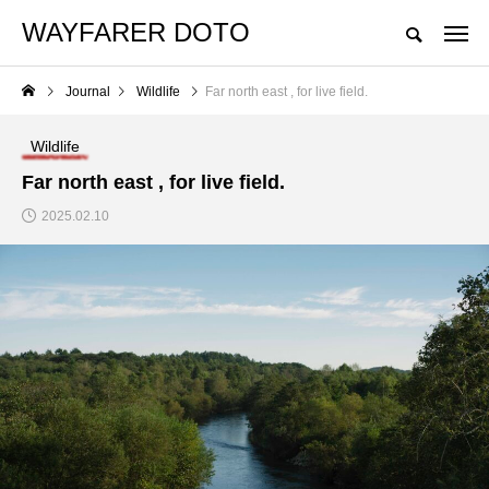
WAYFARER DOTO
Journal
Wildlife
Far north east , for live field.
Wildlife
Far north east , for live field.
2025.02.10