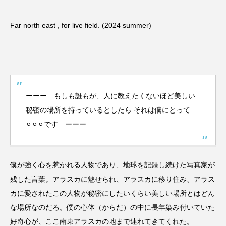
Far north east , for live field. (2024 summer)
ーーー もしも誰もが、人に教えたくないほど美しい
秘密の場所を持っているとしたら それは僕にとって
⚪︎⚪︎⚪︎です ーーー
僕が強く心を惹かれる人物であり、地球を記録し続けた写真家が
残した言葉。アラスカに魅せられ、アラスカに移り住み、アラス
カに愛されたこの人物が秘密にしたいくらい美しい場所とはどん
な場所なのだろ。僕の心体（からだ）の中に長年染み付いていた
好奇心が、ここ南東アラスカの地まで連れてきてくれた。