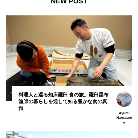
NEW POST
料理人と巡る知床羅臼 食の旅。羅臼昆布
漁師の暮らしを通して知る豊かな食の真
髄
Ayumi
Namatam
e