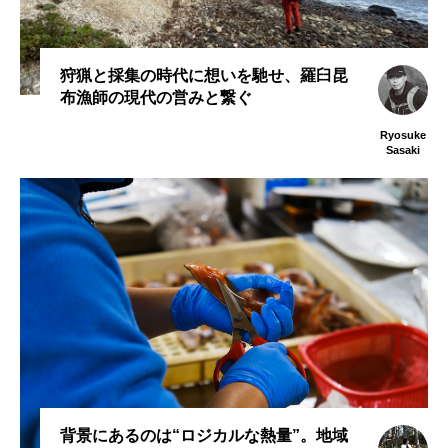
狩猟と採集の時代に想いを馳せ、羅臼昆
布漁師の現代の営みと繋ぐ
Ryosuke
Sasaki
背景にあるのは“ロジカルな熱量”。地域