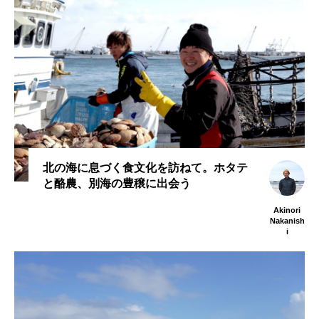
北の海に息づく食文化を訪ねて。ホタテ
と酪農、別海の豊穣に出会う
Akinori
Nakanish
i