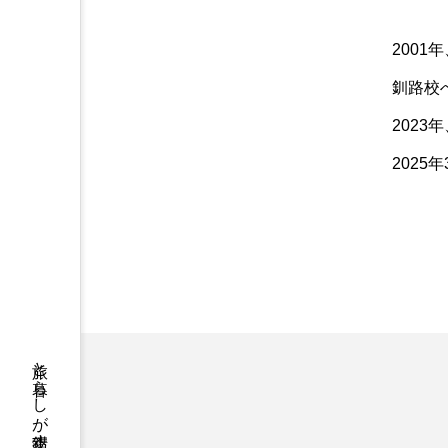
200
釧路校
202
2025
旅と暮らしが交錯する共創拠点